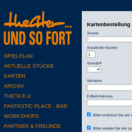
Kartenbestellung
Termin
Anzahl der Karten
SPIELPLAN
Anrede
AKTUELLE STÜCKE
KARTEN
Vorname
ARCHIV
THETA E.V.
E-Mail-Adresse
FANTASTIC PLACE - BAR
Bitte schicken Sie mir 
WORKSHOPS
PARTNER & FREUNDE
Bitte senden Sie mir zu