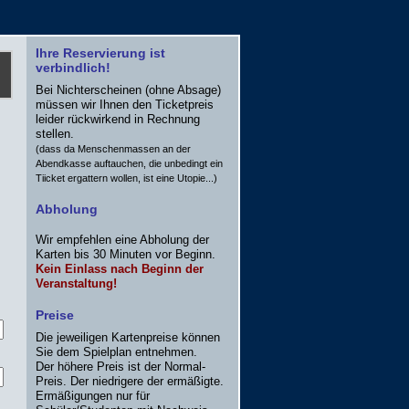
Ihre Reservierung ist
verbindlich!
Bei Nichterscheinen (ohne Absage)
müssen wir Ihnen den Ticketpreis
leider rückwirkend in Rechnung
stellen.
(dass da Menschenmassen an der
Abendkasse auftauchen, die unbedingt ein
Tiicket ergattern wollen, ist eine Utopie...)
Abholung
Wir empfehlen eine Abholung der
Karten bis 30 Minuten vor Beginn.
Kein Einlass nach Beginn der
Veranstaltung!
Preise
Die jeweiligen Kartenpreise können
Sie dem Spielplan entnehmen.
Der höhere Preis ist der Normal-
Preis. Der niedrigere der ermäßigte.
Ermäßigungen nur für