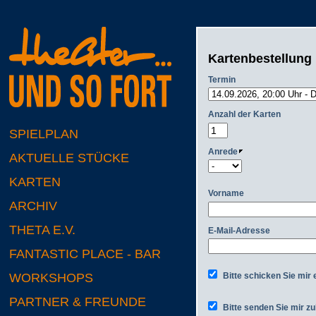
Kartenbestellung
Termin
Anzahl der Karten
SPIELPLAN
Anrede
AKTUELLE STÜCKE
KARTEN
Vorname
ARCHIV
THETA E.V.
E-Mail-Adresse
FANTASTIC PLACE - BAR
Bitte schicken Sie mir 
WORKSHOPS
PARTNER & FREUNDE
Bitte senden Sie mir zu