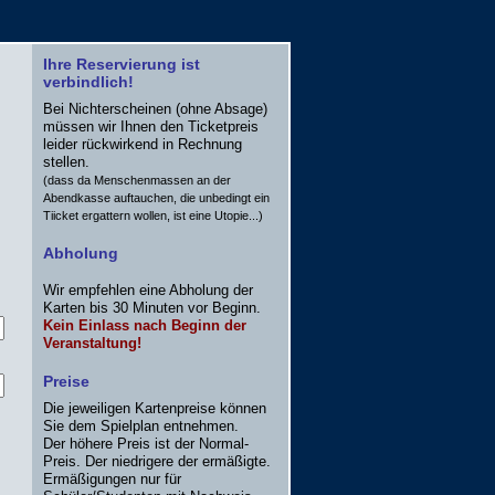
Ihre Reservierung ist
verbindlich!
Bei Nichterscheinen (ohne Absage)
müssen wir Ihnen den Ticketpreis
leider rückwirkend in Rechnung
stellen.
(dass da Menschenmassen an der
Abendkasse auftauchen, die unbedingt ein
Tiicket ergattern wollen, ist eine Utopie...)
Abholung
Wir empfehlen eine Abholung der
Karten bis 30 Minuten vor Beginn.
Kein Einlass nach Beginn der
Veranstaltung!
Preise
Die jeweiligen Kartenpreise können
Sie dem Spielplan entnehmen.
Der höhere Preis ist der Normal-
Preis. Der niedrigere der ermäßigte.
Ermäßigungen nur für