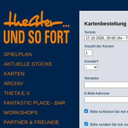
Kartenbestellung
Termin
Anzahl der Karten
SPIELPLAN
Anrede
AKTUELLE STÜCKE
KARTEN
Vorname
ARCHIV
THETA E.V.
E-Mail-Adresse
FANTASTIC PLACE - BAR
Bitte schicken Sie mir 
WORKSHOPS
PARTNER & FREUNDE
Bitte senden Sie mir zu