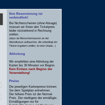
Ihre Reservierung ist
verbindlich!
Bei Nichterscheinen (ohne Absage)
müssen wir Ihnen den Ticketpreis
leider rückwirkend in Rechnung
stellen.
(dass da Menschenmassen an der
Abendkasse auftauchen, die unbedingt ein
Tiicket ergattern wollen, ist eine Utopie...)
Abholung
Wir empfehlen eine Abholung der
Karten bis 30 Minuten vor Beginn.
Kein Einlass nach Beginn der
Veranstaltung!
Preise
Die jeweiligen Kartenpreise können
Sie dem Spielplan entnehmen.
Der höhere Preis ist der Normal-
Preis. Der niedrigere der ermäßigte.
Ermäßigungen nur für