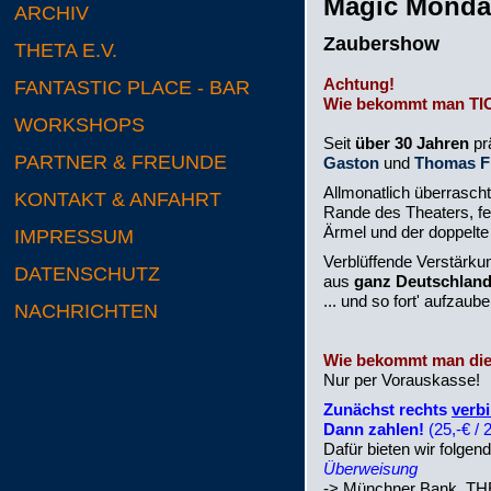
Magic Monda
ARCHIV
Zaubershow
THETA E.V.
Achtung!
FANTASTIC PLACE - BAR
Wie bekommt man T
WORKSHOPS
Seit
über 30 Jahren
pr
PARTNER & FREUNDE
Gaston
und
Thomas F
Allmonatlich überrascht
KONTAKT & ANFAHRT
Rande des Theaters, fer
Ärmel und der doppelte
IMPRESSUM
Verblüffende Verstärkun
DATENSCHUTZ
aus
ganz Deutschlan
... und so fort' aufzaube
NACHRICHTEN
Wie bekommt man die
Nur per Vorauskasse!
Zunächst rechts
verbi
Dann zahlen!
(25,-€ /
Dafür bieten wir folgen
Überweisung
-> Münchner Bank, TH