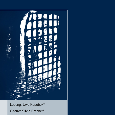
Lesung: Uwe Kosubek*
Gitarre: Silvia Brenner*