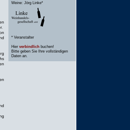
Weine: Jörg Linke*
en
r.
von
* Veranstalter
und
Hier
verbindlich
buchen!
Bitte geben Sie Ihre vollständigen
rg
Daten an.
hs
en
en
nd
ng