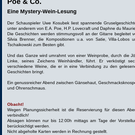
Poe & Co.
Eine Mystery-Wein-Lesung
Der Schauspieler Uwe Kosubek liest spannende Gruselgeschicht
unter anderem von E.A. Poe, H.P. Lovecraft und Daphne du Maurie
Die Geschichten werden stimmungsvoll an der Gitarre begleitet 
Silvia Brenner, die Kompositionen u.a. von Satie, Villa-Lobos 
Tschaikowski zum Besten gibt.
Und das Ganze wird umrahmt von einer Weinprobe, durch die Jö
Linke, seines Zeichens Weinhändler, führt. Er verköstigt sec
verschiedene Weine, die er in eine Verbindung zu den gelesen
Geschichten bringt.
Ein genussreicher Abend zwischen Gänsehaut, Geschmacksknosp
und Ohrenschmaus.
Obacht!
Wegen Planungssicherheit ist die Reservierung für diesen Abe
verbindlich!
Absagen können nur bis 12:00h mittags am Tage der Vorstellu
berücksichtigt werden.
Nicht abgeholte Karten werden in Rechnung gestellt.