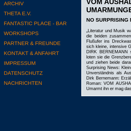
VOM AUSHA
ARCHIV
UMARMUNG
THETA E.V.
NO SURPRISING
FANTASTIC PLACE - BAR
„Literatur und Musik 
WORKSHOPS
die beiden zusammen
Flußufer ins Dreckwass
PARTNER & FREUNDE
sich kleine, intensi
DIRK BERNEMANN sin
KONTAKT & ANFAHRT
loten sie die Grenzbere
und ziehen beide dara
IMPRESSUM
Surprising News: Klei
DATENSCHUTZ
Unverständnis als Au
Dirk Bernemann: Erzäh
NACHRICHTEN
Roman: VOM AUSH
Umarmt ihn er mag das