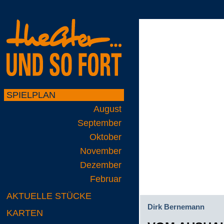
SPIELPLAN
August
September
Oktober
November
Dezember
Februar
AKTUELLE STÜCKE
Dirk Bernemann
KARTEN